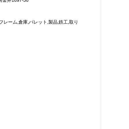
井1697-36
します。
れます。
れます。ここに説明文が表示されます。
,フレーム,倉庫,パレット,製品,鉄工,取り