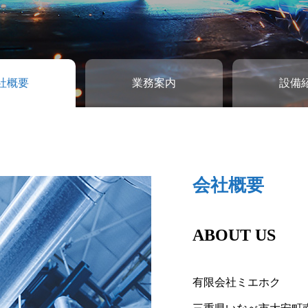
社概要
業務案内
設備
会社概要
業務案内
設備紹介
ABOUT US
SERVICE
FACILITY
有限会社ミエホク
鉄の溶接、パレット、
ここに説明文が表示さ