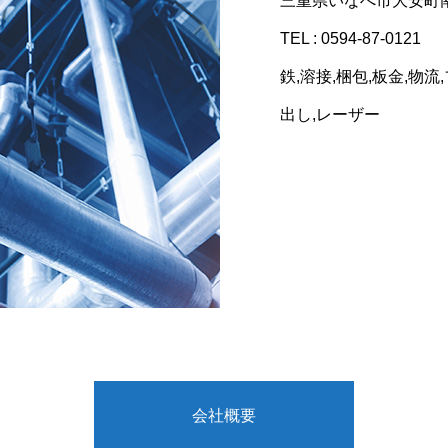
三重県いなべ市大安町南金
送装置を溶接にて作成
ここに説明文が表示さ
TEL : 0594-87-0121
ここに説明文が表示さ
鉄,溶接,梱包,板金,物流
出し,レーザー
会社概要
業務案内
設備紹介