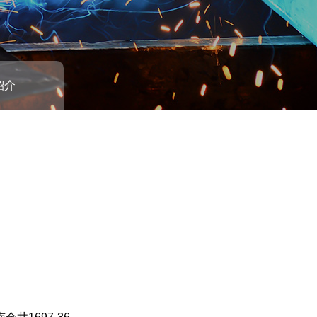
紹介
梱包、小型から大型まで溶接加工品・搬
れます。ここに説明文が表示されます。